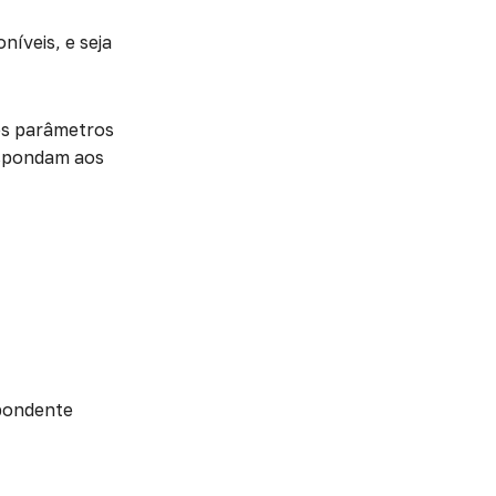
níveis, e seja
 os parâmetros
espondam aos
spondente