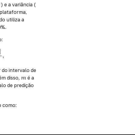
⋆
⋆
) e a variância (
 plataforma,
do utiliza a
0%.
o:
σ
)
|
m
,
|
,
 do intervalo de
m
lém disso,
é a
m
valo de predição
do como: