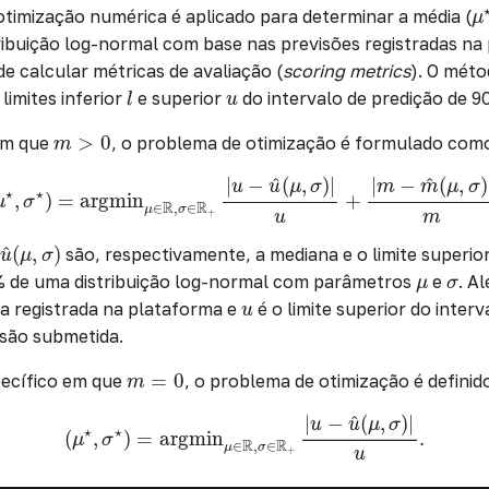
μ
imização numérica é aplicado para determinar a média (
μ
ribuição log-normal com base nas previsões registradas na
de calcular métricas de avaliação (
scoring metrics
). O méto
l
u
 limites inferior
e superior
do intervalo de predição de 9
l
u
m
>
0
>
0
em que
, o problema de otimização é formulado com
m
μ
⋆
,
σ
⋆
)
=
argmin
μ
∈
R
,
σ
∈
R
+
|
u
−
u
^
(
μ
,
σ
)
|
u
+
|
m
−
m
^
(
μ
,
^
^
|
−
(
,
)
|
|
−
(
,
)
u
u
μ
σ
m
m
μ
σ
⋆
⋆
,
)
=
argmin
+
μ
σ
R
R
∈
,
∈
μ
σ
+
u
m
u
^
(
μ
,
σ
)
^
(
,
)
e
são, respectivamente, a mediana e o limite superior
u
μ
σ
μ
σ
% de uma distribuição log-normal com parâmetros
e
. A
μ
σ
u
a registrada na plataforma e
é o limite superior do inter
u
isão submetida.
m
=
0
=
0
pecífico em que
, o problema de otimização é defini
m
(
μ
⋆
,
σ
⋆
)
=
argmin
μ
∈
R
,
σ
∈
R
+
|
u
−
u
^
(
μ
,
σ
)
|
u
.
^
|
−
(
,
)
|
u
u
μ
σ
⋆
⋆
(
,
)
=
argmin
.
μ
σ
R
R
∈
,
∈
μ
σ
+
u