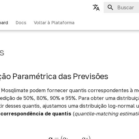
Inicializan
English
oard
Docs
Voltar à Plataforma
Português
s
ão Paramétrica das Previsões
o Mosqlimate podem fornecer quantis correspondentes à m
redição de 50%, 80%, 90% e 95%. Para obter uma distribuiç
ir desses quantis, ajustamos uma distribuição log-normal u
 correspondência de quantis
(
quantile-matching estimat
α
=
(
α
1
,
…
,
α
L
)
=
(
,
…
,
)
α
α
α