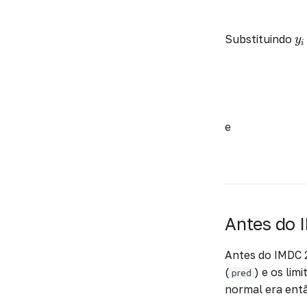
y
i
Substituindo
y
i
e
Antes do 
Antes do IMDC 2
(
) e os lim
pred
normal era entã