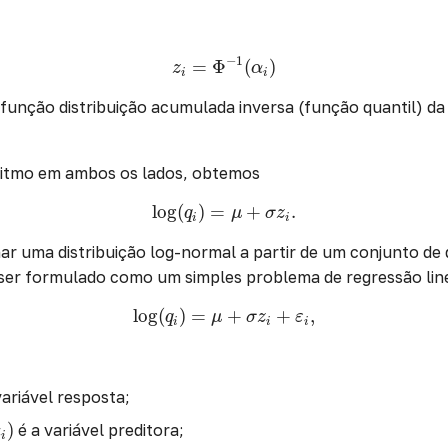
z
i
=
Φ
−
1
(
α
i
)
−
1
=
Φ
(
)
z
α
i
i
função distribuição acumulada inversa (função quantil) da 
ritmo em ambos os lados, obtemos
log
(
q
i
)
=
μ
+
σ
z
i
.
log
(
)
=
+
.
q
μ
σ
z
i
i
ar uma distribuição log-normal a partir de um conjunto de 
 ser formulado como um simples problema de regressão lin
log
(
q
i
)
=
μ
+
σ
z
i
+
ε
i
,
log
(
)
=
+
+
,
q
μ
σ
z
ε
i
i
i
variável resposta;
)
é a variável preditora;
α
i