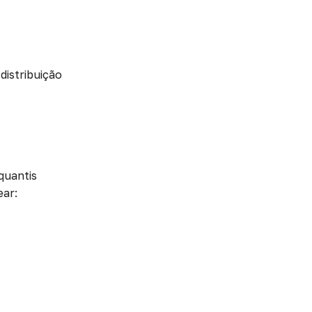
distribuição
quantis
ear: