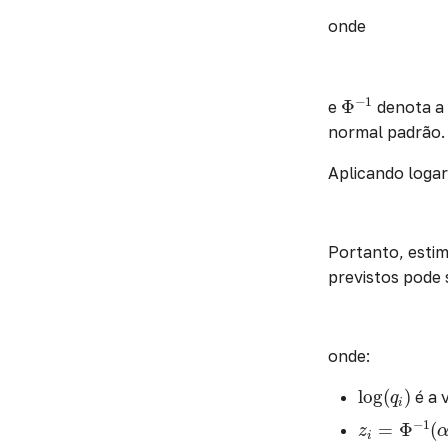
onde
Φ
−
1
−
1
Φ
e
denota a 
normal padrão.
Aplicando loga
Portanto, estim
previstos pode
onde:
log
(
q
i
)
log
(
)
é a 
q
i
z
i
=
Φ
−
1
(
α
i
)
−
1
=
Φ
(
z
i