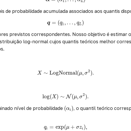
1
L
eis de probabilidade acumulada associados aos quantis dispo
q
=
(
q
1
,
…
,
q
L
)
=
(
,
…
,
)
q
q
q
1
L
ores previstos correspondentes. Nosso objetivo é estimar
stribuição log-normal cujos quantis teóricos melhor corr
s.
X
∼
LogNormal
(
μ
,
σ
2
)
.
2
∼
LogNormal
(
,
)
.
X
μ
σ
log
(
X
)
∼
N
(
μ
,
σ
2
)
.
2
log
(
)
∼
(
,
)
.
N
X
μ
σ
(
α
i
)
(
)
inado nível de probabilidade
, o quantil teórico corre
α
i
q
i
=
exp
(
μ
+
σ
z
i
)
,
=
exp
(
+
)
,
q
μ
σ
z
i
i