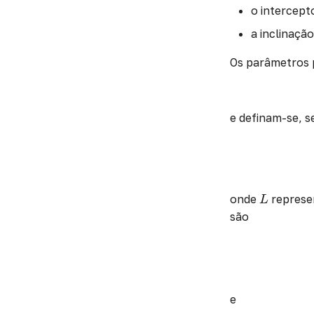
o intercept
a inclinaçã
Os parâmetros p
e definam-se, 
L
onde
represen
L
são
e