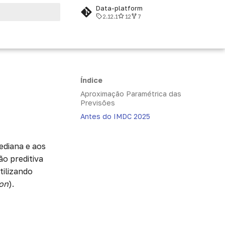
Data-platform
2.12.1
12
7
do a pesquisa
Índice
Aproximação Paramétrica das
Previsões
Antes do IMDC 2025
ediana e aos
ão preditiva
tilizando
ion
).