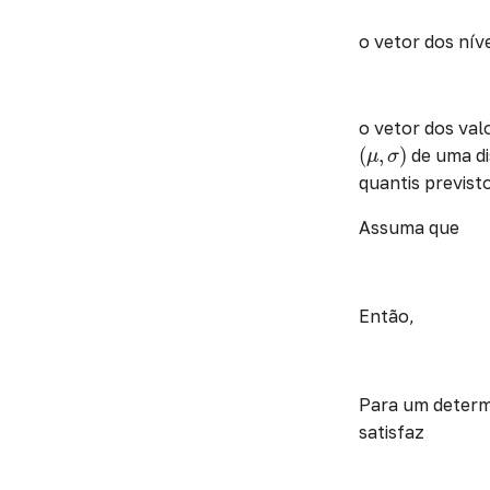
o vetor dos nív
o vetor dos val
(
μ
,
σ
)
(
,
)
de uma di
μ
σ
quantis previsto
Assuma que
Então,
Para um determ
satisfaz