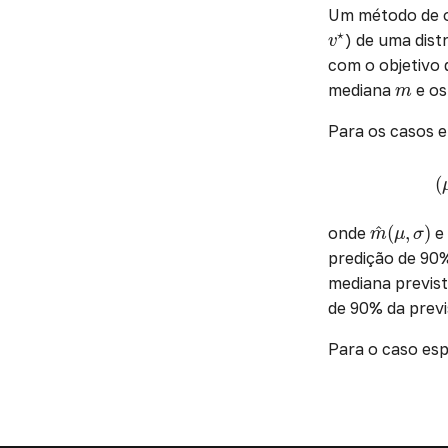
Um método de ot
v
⋆
⋆
) de uma dist
v
com o objetivo 
m
mediana
e os
m
Para os casos 
(
(
m
^
(
μ
,
σ
)
^
(
,
)
onde
m
μ
σ
predição de 90
mediana previst
de 90% da prev
Para o caso es