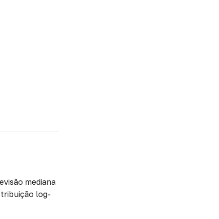
z
¯
)
2
,
revisão mediana
stribuição log-